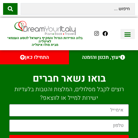
בלוג התיירות הגדול והמקיף בישראל לנוסע העצמאי
לאיטליה
מבית סולו איטליה
יצירת קשר
איטליה היהודית
טיסות לאיטליה
השכרת רכב באיטליה
לינה באיטליה
שופינג באיטליה
עם ילדים באיטליה
מסלולים מומלצים באיטליה
אוכל ויין באיטליה
סיורי יום באיטליה
נדל״ן באיטליה
יעוץ, תכנון והזמנה
התחילו כאן
בואו נשאר חברים
רוצים לקבל מסלולים, המלצות והטבות בלעדיות
ישירות למייל או לווצאפ?