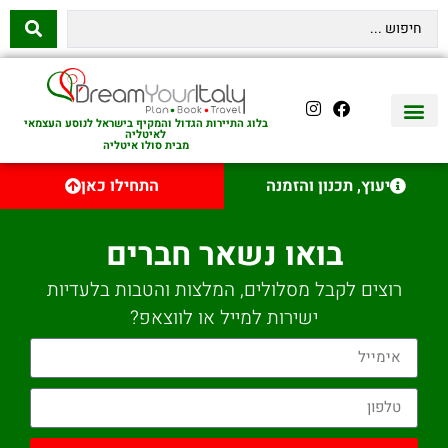
בלוג התיירות הגדול והמקיף בישראל לנוסע העצמאי
לאיטליה
מבית סולו איטליה
יצירת קשר
איטליה היהודית
טיסות לאיטליה
השכרת רכב באיטליה
לינה באיטליה
שופינג באיטליה
עם ילדים באיטליה
מסלולים מומלצים באיטליה
אוכל ויין באיטליה
סיורי יום באיטליה
נדל״ן באיטליה
יעוץ, תכנון והזמנה
התחילו כאן
בואו נשאר חברים
רוצים לקבל מסלולים, המלצות והטבות בלעדיות
ישירות למייל או לווצאפ?