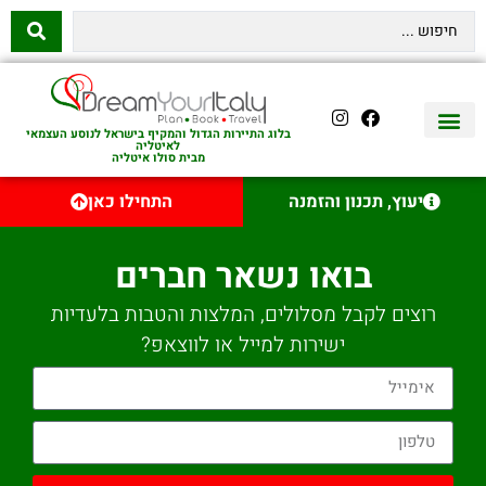
בלוג התיירות הגדול והמקיף בישראל לנוסע העצמאי
לאיטליה
מבית סולו איטליה
יצירת קשר
איטליה היהודית
טיסות לאיטליה
השכרת רכב באיטליה
לינה באיטליה
שופינג באיטליה
עם ילדים באיטליה
מסלולים מומלצים באיטליה
אוכל ויין באיטליה
סיורי יום באיטליה
נדל״ן באיטליה
יעוץ, תכנון והזמנה
התחילו כאן
בואו נשאר חברים
רוצים לקבל מסלולים, המלצות והטבות בלעדיות
ישירות למייל או לווצאפ?