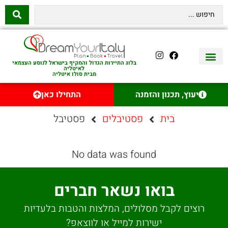
בלוג התיירות הגדול והמקיף בישראל לנוסע העצמאי
לאיטליה
מבית סולו איטליה
יצירת קשר
איטליה היהודית
טיסות לאיטליה
השכרת רכב באיטליה
לינה באיטליה
שופינג באיטליה
עם ילדים באיטליה
מסלולים מומלצים באיטליה
אוכל ויין באיטליה
סיורי יום באיטליה
נדל״ן באיטליה
יעוץ, תכנון והזמנה
התחילו כאן
בית
פסטיבלים
פסטיבל
No data was found
בואו נשאר חברים
רוצים לקבל מסלולים, המלצות והטבות בלעדיות
ישירות למייל או לווצאפ?