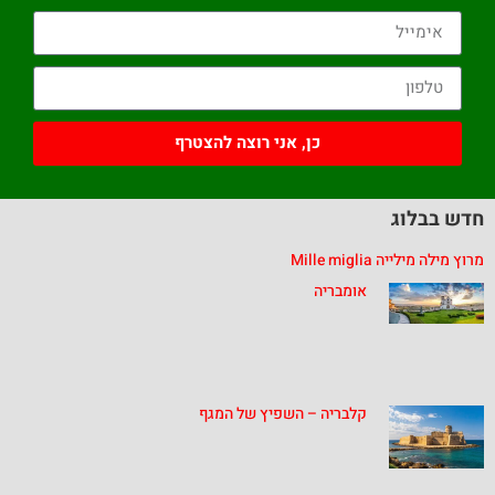
כן, אני רוצה להצטרף
חדש בבלוג
מרוץ מילה מילייה Mille miglia
אומבריה
קלבריה – השפיץ של המגף