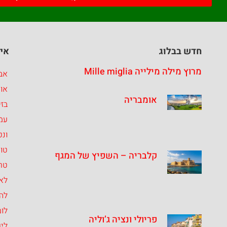
חדש בבלוג
איז
מרוץ מילה מילייה Mille miglia
אבר
או
אומבריה
בזי
עמ
ונט
טו
קלבריה – השפיץ של המגף
טרנ
לאצ
לה
לומ
פריולי ונציה ג’וליה
ליג