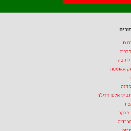
ורים
וצו
מבריה
ליקטה
ק אאוסטה
ו
סקנה
טינו אלטו אדיג’ה
יו
 מרקה
ברדיה
וריה