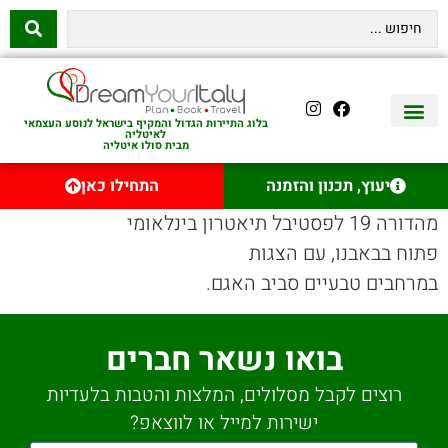
בלוג התיירות הגדול והמקיף בישראל לנוסע העצמאי
לאיטליה
מבית סולו איטליה
יצירת קשר
איטליה היהודית
טיסות לאיטליה
השכרת רכב באיטליה
לינה באיטליה
שופינג באיטליה
עם ילדים באיטליה
מסלולים מומלצים באיטליה
אוכל ויין באיטליה
סיורי יום באיטליה
נדל״ן באיטליה
יעוץ, תכנון והזמנה
התחילו כאן
מהדורה 19 לפסטיבל תיאטרון בינלאומי
פתוח בבאבנו, עם הצגות
במרחבים טבעיים סביב האגם.
בואו נשאר חברים
רוצים לקבל מסלולים, המלצות והטבות בלעדיות
ישירות למייל או לווצאפ?