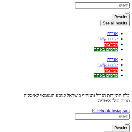
דלג
Search
...
לתוכן
Results
See all results
אודות
יצירת קשר
המלצות
פרסום באתר
אודות
יצירת קשר
המלצות
פרסום באתר
בלוג התיירות הגדול והמקיף בישראל לנוסע העצמאי לאיטליה
מבית סולו איטליה
Facebook
Instagram
Search
...
Results