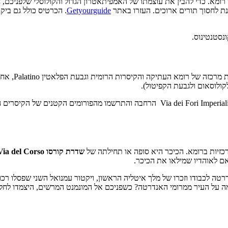
מא. כדי להבין את עוצמתו של האמפיתאטרון הגדול והקולוסלי שלפניכם, ח
מנת לחסוך תורים ארוכים. העזרו באתר
Getyourguide
. הכרטיס כולל גם ביק
נסטנטינוס.
צמוד אליהם ת
ולוסאום ולגבעת הקפיטול).
במידה ותחליטו ולוותר על כניסה לפורו רומנו המשיכו דרך שדרת הקיסרים i Fori Imperiali
זיות ברומא. הכיכר היא סופה או תחילתה של
שדרת קורסו
Via del Corso
ם לאוהדיו שמילאו את הכיכר.
טה לכבודו וזכרו של מלך איטליה הראשון, ויקטור עמנואל השני שפסלו רכו
ה על העיר ממרומי האנדרטה? כשפניכם אל המונמנט המרשים, היצמדו לחל