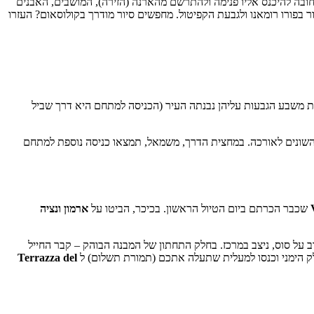
ובה להיכנס אליו פנימה ולהתרשם מהארנה (הזירה), המושבים, האבנים
ור בפורו רומאנו ולגבעת הקפיטול. מחפשים סיור מודרך בקולוסאום? העזרו
וכלו להתרשם ממתחם הפורו רומנו Foro Romano שהווה את מרכזה של רומא העתיקה והקיסרות הרומית וגבעת הפלאטין Palatino, אחת משבע הגבעות עליהן נבנתה העיר (הכניסה למתחם היא דרך שביל
Via de הרחבה והתרשמו מהפורומים הקטנים של הקיסרים השונים לאורכה. במחצית הדרך, משמאל, תמצאו כניסה נוספת למתחם
שכבר הכרתם ביום הטיול הראשון. בכיכר, הביטו על
ארמון ונציה
ב על סוס, ניצב במרכז. בחלק התחתון של המבנה הבוהק – קבר החייל
ק הימני וכנסו למעלית שתעלה אתכם (תמורת תשלום) ל
Terrazza del