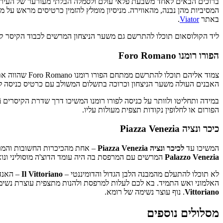
ברוכים הבאים לאחד משבעת פלאי עולם ולסמלה הבלתי מעורער של העיר רו
המסיביות מהן נבנה, מהאווירה. מניסיון מומלץ להזמין כרטיסים מראש על 
באתר
Viator
.
ליד הקולוסאום תוכלו להתרשם גם משער הניצחון המרשים לכבוד הקיסר קו
הפורו רומנו Foro Romano
האבנים העולה משער הניצחון וכרוכה בתשלום המשולב עם כרטיס כניסה לק
הפורום או לחלופין נקודות תצפית מעולות עליו.
כיכר ונציה Piazza Venezia
המשיכו עד
לכיכר ונציה
Piazza Venezia
– אחת מהכיכרות החשובות והמרכ
Palazzo Venezia
המרשים עם המרפסת בה היה עומד הדוצ'ה מוסוליני ונוא
לא תוכלו להתעלם מהמבנה הלבן הגדול והדומיננטי –
Il Vittoriano
– האנדר
האלמוני ואש התמיד. בא לכם לעלות למרפסת ולהנות מתצפית עוצרת נשימ
Vittoriano
. נוף עוצר נשימה של רומא.
מסלולים נוספים