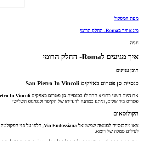
מפת המסלול
מזג אוויר בRoma- החלק הרומי
חניה
איך מגיעים לRoma- החלק הרומי
תוכן עניינים
כנסיית סן פטרוס באזיקים San Pietro In Vincoli
את היום השני ברומא התחילו
בכנסיית סן פטרוס באזיקים
etro In Vincoli
פטרוס בירושלים, וניתנו כמתנה לרעייתו של הקיסר ולנטינוס השלישי
הקולוסאום
צאו מהכנסייה לסמטה שמשמאל
Via Eudossiana
, חלפו על פני הפקולטה להנדסה של אוניבר
לצילום סמלה של רומא.