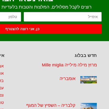
רוצים לקבל מסלולים, המלצות והטבות בלעדיות יש
כן, אני רוצה להצטרף
חדש בבלוג
איז
מרוץ מילה מילייה Mille miglia
אב
או
אומבריה
בזי
עמ
ונט
טו
קלבריה – השפיץ של המגף