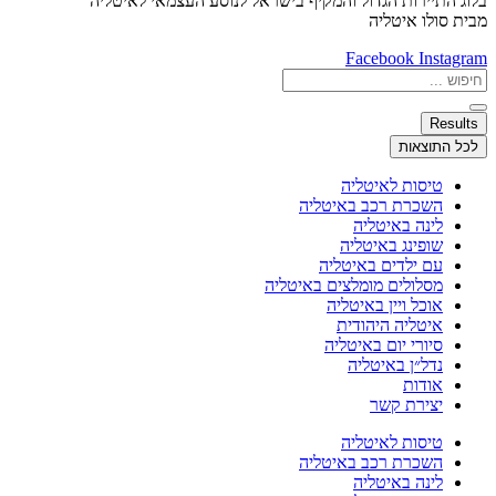
בלוג התיירות הגדול והמקיף בישראל לנוסע העצמאי לאיטליה
מבית סולו איטליה
Facebook
Instagram
Search
...
Results
לכל התוצאות
טיסות לאיטליה
השכרת רכב באיטליה
לינה באיטליה
שופינג באיטליה
עם ילדים באיטליה
מסלולים מומלצים באיטליה
אוכל ויין באיטליה
איטליה היהודית
סיורי יום באיטליה
נדל״ן באיטליה
אודות
יצירת קשר
טיסות לאיטליה
השכרת רכב באיטליה
לינה באיטליה