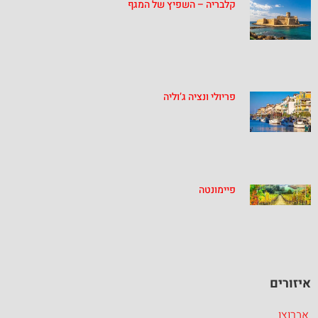
קלבריה – השפיץ של המגף
פריולי ונציה ג’וליה
פיימונטה
איזורים
אברוצו