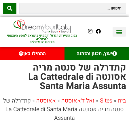
בלוג התיירות הגדול והמקיף בישראל לנוסע העצמאי
לאיטליה
מבית סולו איטליה
יצירת קשר
איטליה היהודית
טיסות לאיטליה
השכרת רכב באיטליה
לינה באיטליה
שופינג באיטליה
עם ילדים באיטליה
מסלולים מומלצים באיטליה
אוכל ויין באיטליה
סיורי יום באיטליה
נדל״ן באיטליה
יעוץ, תכנון והזמנה
התחילו כאן
קתדרלה של סנטה מריה
אסונטה La Cattedrale di
Santa Maria Assunta
בית
»
Sites
»
ואל ד׳אאוסטה
»
אאוסטה
»
קתדרלה של
סנטה מריה אסונטה La Cattedrale di Santa Maria
Assunta