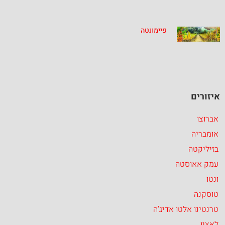
פיימונטה
איזורים
אברוצו
אומבריה
בזיליקטה
עמק אאוסטה
ונטו
טוסקנה
טרנטינו אלטו אדיג’ה
לאציו