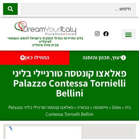
בלוג התיירות הגדול והמקיף בישראל לנוסע העצמאי
לאיטליה
מבית סולו איטליה
יצירת קשר
איטליה היהודית
טיסות לאיטליה
השכרת רכב באיטליה
לינה באיטליה
שופינג באיטליה
עם ילדים באיטליה
מסלולים מומלצים באיטליה
אוכל ויין באיטליה
סיורי יום באיטליה
נדל״ן באיטליה
יעוץ, תכנון והזמנה
התחילו כאן
פאלאצו קונטסה טורניילי בליני
Palazzo Contessa Tornielli
Bellini
בית
»
Sites
»
פיימונטה
»
נובארה
»
פאלאצו קונטסה טורניילי בליני Palazzo
Contessa Tornielli Bellini