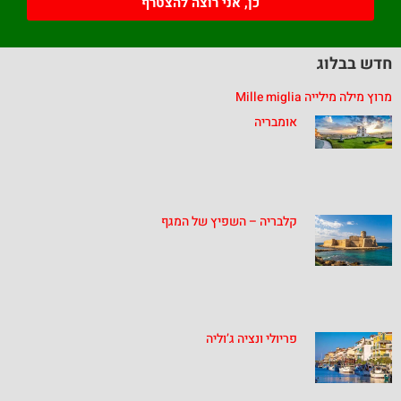
כן, אני רוצה להצטרף
חדש בבלוג
מרוץ מילה מילייה Mille miglia
אומבריה
קלבריה – השפיץ של המגף
פריולי ונציה ג’וליה