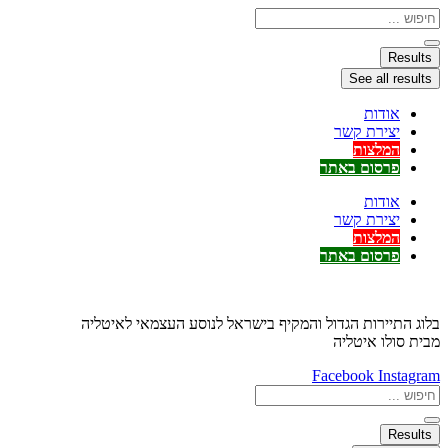
דלג
Search
...
לתוכן
Results
See all results
אודות
יצירת קשר
המלצות
פרסום באתר
אודות
יצירת קשר
המלצות
פרסום באתר
בלוג התיירות הגדול והמקיף בישראל לנוסע העצמאי לאיטליה
מבית סולו איטליה
Facebook
Instagram
Search
...
Results