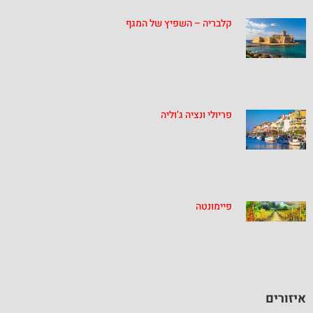
קלבריה – השפיץ של המגף
פריולי ונציה ג’וליה
פיימונטה
איזורים