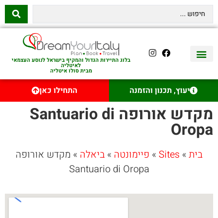
בלוג התיירות הגדול והמקיף בישראל לנוסע העצמאי
לאיטליה
מבית סולו איטליה
יצירת קשר
איטליה היהודית
טיסות לאיטליה
השכרת רכב באיטליה
לינה באיטליה
שופינג באיטליה
עם ילדים באיטליה
מסלולים מומלצים באיטליה
אוכל ויין באיטליה
סיורי יום באיטליה
נדל״ן באיטליה
יעוץ, תכנון והזמנה
התחילו כאן
מקדש אורופה Santuario di
Oropa
בית
»
Sites
»
פיימונטה
»
ביאלה
»
מקדש אורופה
Santuario di Oropa