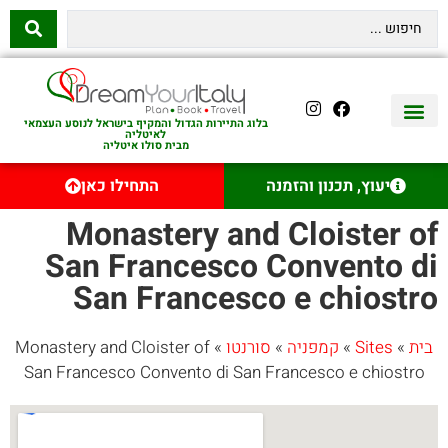
בלוג התיירות הגדול והמקיף בישראל לנוסע העצמאי
לאיטליה
מבית סולו איטליה
יצירת קשר
איטליה היהודית
טיסות לאיטליה
השכרת רכב באיטליה
לינה באיטליה
שופינג באיטליה
עם ילדים באיטליה
מסלולים מומלצים באיטליה
אוכל ויין באיטליה
סיורי יום באיטליה
נדל״ן באיטליה
יעוץ, תכנון והזמנה
התחילו כאן
Monastery and Cloister of
San Francesco Convento di
San Francesco e chiostro
בית
»
Sites
»
קמפניה
»
סורנטו
»
Monastery and Cloister of
San Francesco Convento di San Francesco e chiostro