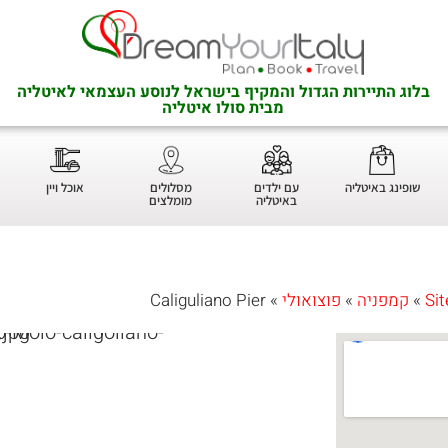
בלוג התיירות הגדול והמקיף בישראל לנוסע העצמאי לאיטליה
מבית סולו איטליה
שופינג באיטליה
עם ילדים
מסלולים
אוכל ויין
באיטליה
מומלצים
Sit
»
קמפניה
»
פוצואולי
»
Caliguliano Pier