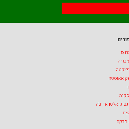
ורים
וצו
מבריה
ליקטה
ק אאוסטה
ו
סקנה
טינו אלטו אדיג’ה
יו
 מרקה