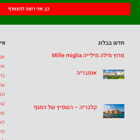
כן, אני רוצה להצטרף
חדש בבלוג
איז
מרוץ מילה מילייה Mille miglia
אבר
או
אומבריה
בזי
עמ
ונט
טו
קלבריה – השפיץ של המגף
טרנ
לאצ
לה