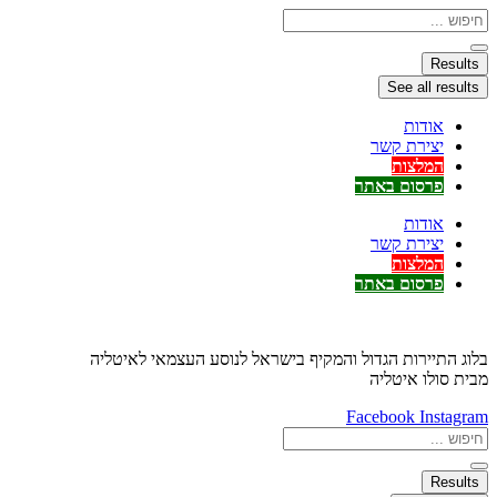
דלג
Search
...
לתוכן
Results
See all results
אודות
יצירת קשר
המלצות
פרסום באתר
אודות
יצירת קשר
המלצות
פרסום באתר
בלוג התיירות הגדול והמקיף בישראל לנוסע העצמאי לאיטליה
מבית סולו איטליה
Facebook
Instagram
Search
...
Results