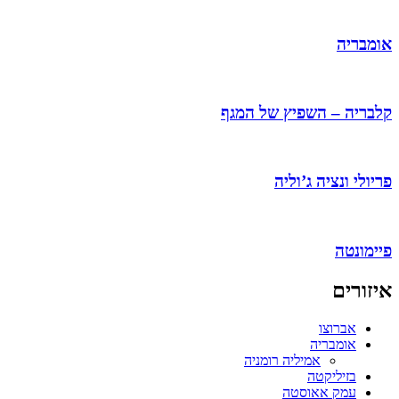
אומבריה
קלבריה – השפיץ של המגף
פריולי ונציה ג’וליה
פיימונטה
איזורים
אברוצו
אומבריה
אמיליה רומניה
בזיליקטה
עמק אאוסטה