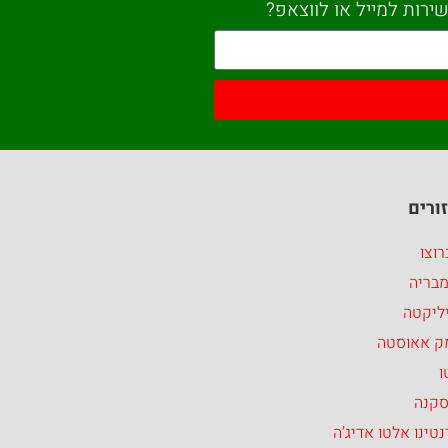
ירות למייל או לווצאפ?
ורים
וצו
מבריה
ליקטה
ק אאוסטה
ו
סקנה
טינו אלטו אדיג’ה