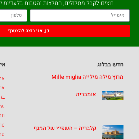
רוצים לקבל מסלולים, המלצות והטבות בלעדיות יש
כן, אני רוצה להצטרף
חדש בבלוג
איז
מרוץ מילה מילייה Mille miglia
אבר
או
אומבריה
בזי
עמ
ונט
טו
קלבריה – השפיץ של המגף
טרנ