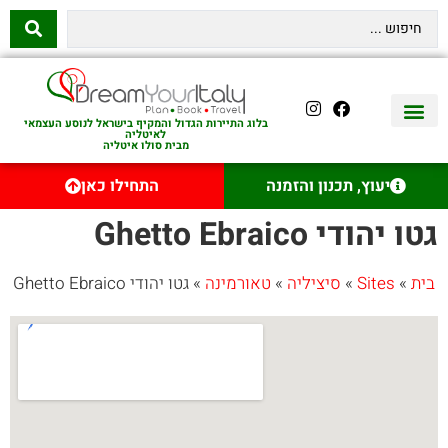
בלוג התיירות הגדול והמקיף בישראל לנוסע העצמאי
לאיטליה
מבית סולו איטליה
יצירת קשר
איטליה היהודית
טיסות לאיטליה
השכרת רכב באיטליה
לינה באיטליה
שופינג באיטליה
עם ילדים באיטליה
מסלולים מומלצים באיטליה
אוכל ויין באיטליה
סיורי יום באיטליה
נדל״ן באיטליה
יעוץ, תכנון והזמנה
התחילו כאן
גטו יהודי Ghetto Ebraico
בית
»
Sites
»
סיציליה
»
טאורמינה
»
גטו יהודי Ghetto Ebraico