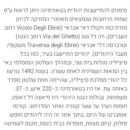
סימנים להתיישבות יהודית בטאורמינה ניתן לראות ע”פ
שמות הרחובות שנמצאים מאחורי המזרקה לכיוון
מזרח כמו ויקולו דאי אבראי (Vicolo Degli Ebrei רחוב
העברים), ויה דל גטו (Via del Ghetto רחוב הגטו)
וטרברסה דלי אבראי (Traversa degli Ebrei משקוף/
מעבר היהודים). יהודים התיישבו בעיר, כמו בכל
סיציליה מגלות בית שני, ובמהלך השלטון המוסלמי באי
בין המאות השמינית לאחת עשרה. בשנת 1492 גורשו
כל יהודי ממלכת סיציליה, שהייתה תחת שלטון ספרד
באותה עת. אז היו בטאורמינה כ- 220 איש, כ- 37
משפחות. גבולות הגטו היהודי היו פיאצה דל דאומו,
חומות העיר עד שער קטניה ואזור המדרחוב- קורסו
אומברטו של היום. בתוך אזור זה היה ליהודים חופש
פולחן, קיום מצוות, מוסדות כבית כנסת, מקום לשחיטה