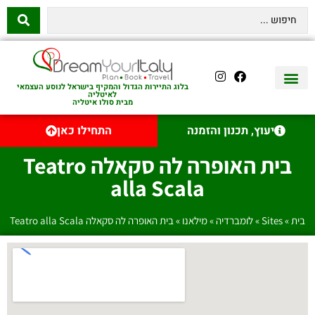
בלוג התיירות הגדול והמקיף בישראל לנוסע העצמאי
לאיטליה
מבית סולו איטליה
יצירת קשר
איטליה היהודית
טיסות לאיטליה
השכרת רכב באיטליה
לינה באיטליה
שופינג באיטליה
עם ילדים באיטליה
מסלולים מומלצים באיטליה
אוכל ויין באיטליה
סיורי יום באיטליה
נדל״ן באיטליה
יעוץ, תכנון והזמנה
התחילו כאן
בית האופרה לה סקאלה Teatro
alla Scala
בית
»
Sites
»
לומברדיה
»
מילאנו
»
בית האופרה לה סקאלה Teatro alla Scala