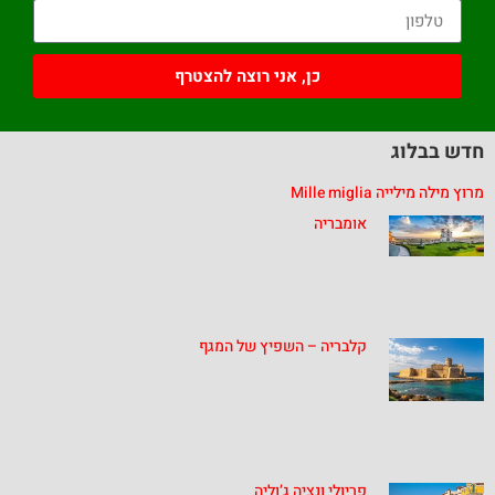
כן, אני רוצה להצטרף
חדש בבלוג
מרוץ מילה מילייה Mille miglia
אומבריה
קלבריה – השפיץ של המגף
פריולי ונציה ג’וליה