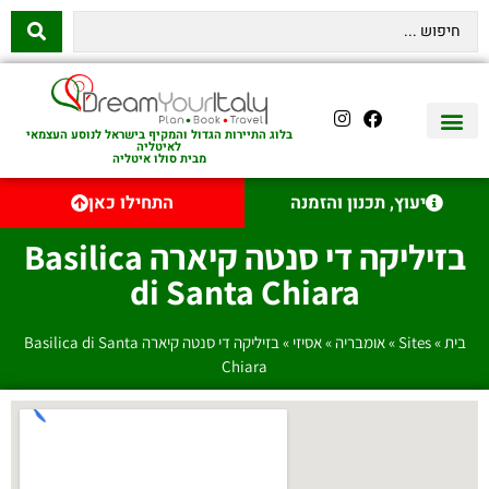
בלוג התיירות הגדול והמקיף בישראל לנוסע העצמאי
לאיטליה
מבית סולו איטליה
יצירת קשר
איטליה היהודית
טיסות לאיטליה
השכרת רכב באיטליה
לינה באיטליה
שופינג באיטליה
עם ילדים באיטליה
מסלולים מומלצים באיטליה
אוכל ויין באיטליה
סיורי יום באיטליה
נדל״ן באיטליה
יעוץ, תכנון והזמנה
התחילו כאן
בזיליקה די סנטה קיארה Basilica
di Santa Chiara
בית
»
Sites
»
אומבריה
»
אסיזי
»
בזיליקה די סנטה קיארה Basilica di Santa
Chiara