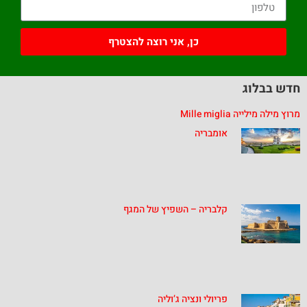
כן, אני רוצה להצטרף
חדש בבלוג
מרוץ מילה מילייה Mille miglia
אומבריה
קלבריה – השפיץ של המגף
פריולי ונציה ג’וליה