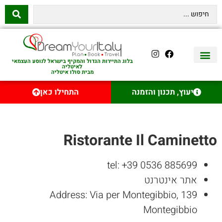
בלוג התיירות הגדול והמקיף בישראל לנוסע העצמאי
לאיטליה
מבית סולו איטליה
יצירת קשר
איטליה היהודית
טיסות לאיטליה
השכרת רכב באיטליה
לינה באיטליה
שופינג באיטליה
עם ילדים באיטליה
מסלולים מומלצים באיטליה
אוכל ויין באיטליה
סיורי יום באיטליה
נדל״ן באיטליה
יעוץ, תכנון והזמנה
התחילו כאן
Ristorante Il Caminetto
tel: +39 0536 885699
אתר אינטרנט
Address: Via per Montegibbio, 139
Montegibbio