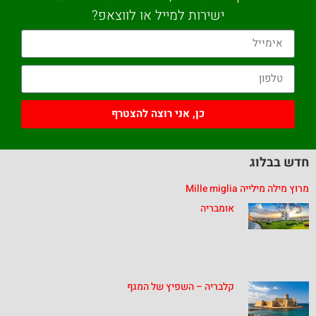
ישירות למייל או לווצאפ?
כן, אני רוצה להצטרף
חדש בבלוג
מרוץ מילה מילייה Mille miglia
אומבריה
קלבריה – השפיץ של המגף