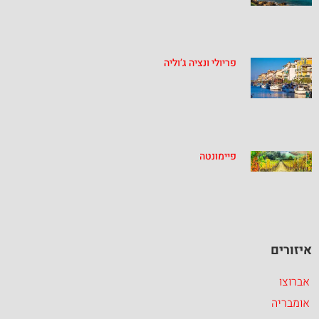
פריולי ונציה ג’וליה
פיימונטה
איזורים
אברוצו
אומבריה