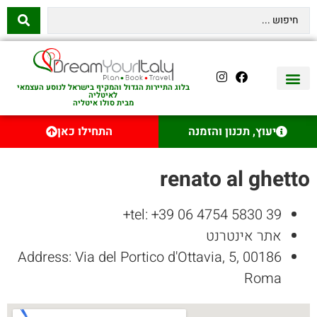
בלוג התיירות הגדול והמקיף בישראל לנוסע העצמאי
לאיטליה
מבית סולו איטליה
יצירת קשר
איטליה היהודית
טיסות לאיטליה
השכרת רכב באיטליה
לינה באיטליה
שופינג באיטליה
עם ילדים באיטליה
מסלולים מומלצים באיטליה
אוכל ויין באיטליה
סיורי יום באיטליה
נדל״ן באיטליה
יעוץ, תכנון והזמנה
התחילו כאן
renato al ghetto
tel: +39 06 4754 5830 39+
אתר אינטרנט
Address: Via del Portico d'Ottavia, 5, 00186
Roma