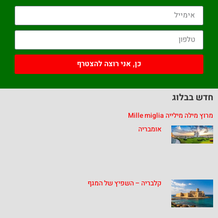
כן, אני רוצה להצטרף
חדש בבלוג
מרוץ מילה מילייה Mille miglia
אומבריה
קלבריה – השפיץ של המגף