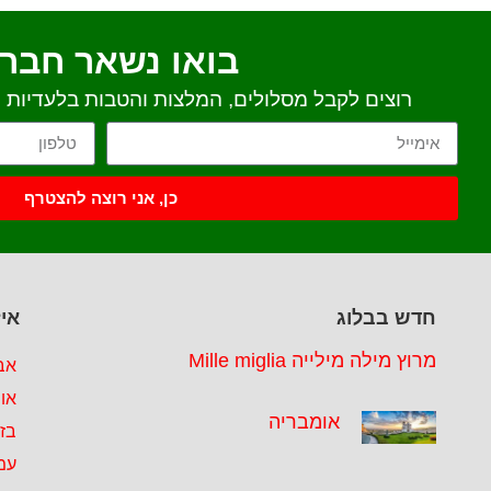
בואו נשאר חבר
רוצים לקבל מסלולים, המלצות והטבות בלעדיות יש
כן, אני רוצה להצטרף
חדש בבלוג
איז
מרוץ מילה מילייה Mille miglia
אב
או
אומבריה
בזי
עמ