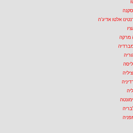
ו
סקנה
טינו אלטו אדיג’ה
יו
 מרקה
מברדיה
וריה
ליסה
יליה
דיניה
יה
מונטה
בריה
פניה