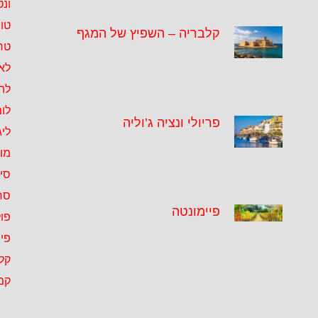
ונט
טו
קלבריה – השפיץ של המגף
טרנ
לאצ
לה
לו
פריולי ונציה ג’וליה
ליג
מו
סיצ
סר
פיימונטה
פול
פיי
קל
קמ