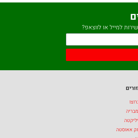
ם
ירות למייל או לווצאפ?
ורים
וצו
מבריה
ליקטה
ק אאוסטה