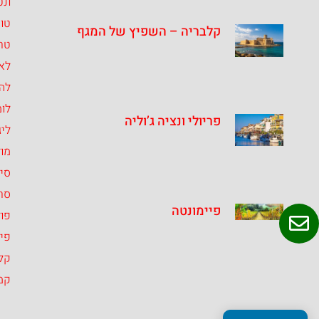
ונט
טו
קלבריה – השפיץ של המגף
טרנ
לאצ
לה
לומ
פריולי ונציה ג’וליה
ליג
מו
סיצ
סרד
פיימונטה
פול
פיי
קל
קמ