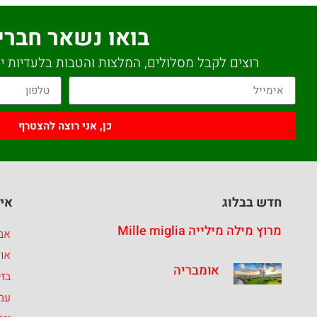
בואו נשאר חברי
רוצים לקבל מסלולים, המלצות והטבות בלעדיות יש
כן, אני רוצה להצטרף
חדש בבלוג
איז
מרוץ מילה מילייה Mille miglia
אבר
או
אומבריה
בזי
עמ