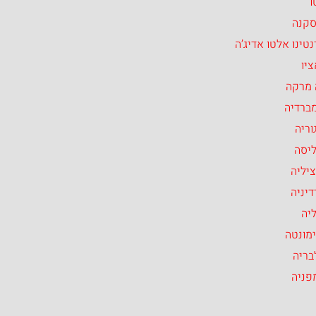
ו
סקנה
טינו אלטו אדיג’ה
יו
 מרקה
ברדיה
וריה
ליסה
יליה
יניה
יה
מונטה
בריה
פניה