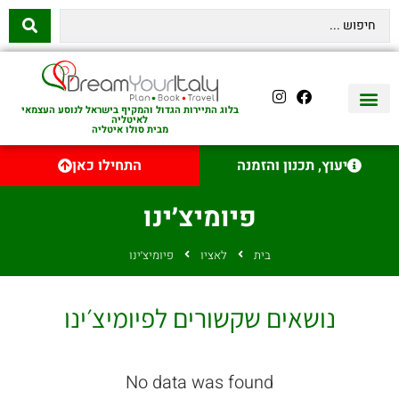
בלוג התיירות הגדול והמקיף בישראל לנוסע העצמאי
לאיטליה
מבית סולו איטליה
יצירת קשר
איטליה היהודית
טיסות לאיטליה
השכרת רכב באיטליה
לינה באיטליה
שופינג באיטליה
עם ילדים באיטליה
מסלולים מומלצים באיטליה
אוכל ויין באיטליה
סיורי יום באיטליה
נדל״ן באיטליה
יעוץ, תכנון והזמנה
התחילו כאן
פיומיצ׳ינו
בית
לאציו
פיומיצ׳ינו
נושאים שקשורים לפיומיצ׳ינו
No data was found