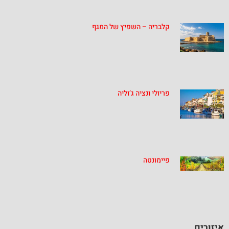
קלבריה – השפיץ של המגף
פריולי ונציה ג’וליה
פיימונטה
איזורים