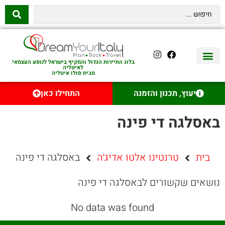
בלוג התיירות הגדול והמקיף בישראל לנוסע העצמאי
לאיטליה
מבית סולו איטליה
יצירת קשר
איטליה היהודית
טיסות לאיטליה
השכרת רכב באיטליה
לינה באיטליה
שופינג באיטליה
עם ילדים באיטליה
מסלולים מומלצים באיטליה
אוכל ויין באיטליה
סיורי יום באיטליה
נדל״ן באיטליה
יעוץ, תכנון והזמנה
התחילו כאן
באסלגה די פינה
בית
טרנטינו אלטו אדיג׳ה
באסלגה די פינה
נושאים שקשורים לבאסלגה די פינה
No data was found