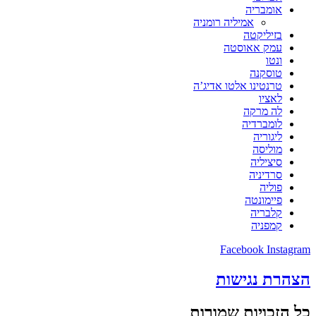
אומבריה
אמיליה רומניה
בזיליקטה
עמק אאוסטה
ונטו
טוסקנה
טרנטינו אלטו אדיג’ה
לאציו
לה מרקה
לומברדיה
ליגוריה
מוליסה
סיציליה
סרדיניה
פוליה
פיימונטה
קלבריה
קמפניה
Facebook
Instagram
הצהרת נגישות
כל הזכויות שמורות