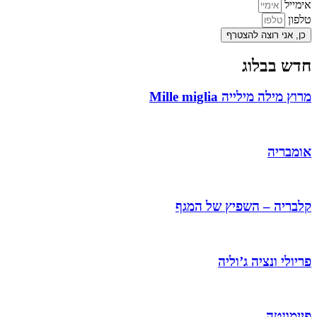
אימייל
טלפון
כן, אני רוצה להצטרף
חדש בבלוג
מרוץ מילה מילייה Mille miglia
אומבריה
קלבריה – השפיץ של המגף
פריולי ונציה ג’וליה
פיימונטה