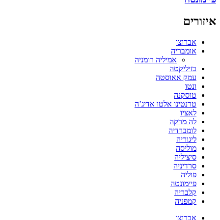
איזורים
אברוצו
אומבריה
אמיליה רומניה
בזיליקטה
עמק אאוסטה
ונטו
טוסקנה
טרנטינו אלטו אדיג’ה
לאציו
לה מרקה
לומברדיה
ליגוריה
מוליסה
סיציליה
סרדיניה
פוליה
פיימונטה
קלבריה
קמפניה
אברוצו