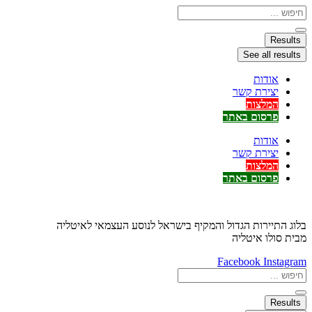
דלג
Search
...
לתוכן
Results
See all results
אודות
יצירת קשר
המלצות
פרסום באתר
אודות
יצירת קשר
המלצות
פרסום באתר
בלוג התיירות הגדול והמקיף בישראל לנוסע העצמאי לאיטליה
מבית סולו איטליה
Facebook
Instagram
Search
...
Results