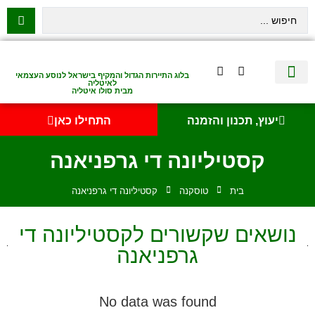
בלוג התיירות הגדול והמקיף בישראל לנוסע העצמאי
לאיטליה
מבית סולו איטליה
יצירת קשר
איטליה היהודית
טיסות לאיטליה
השכרת רכב באיטליה
לינה באיטליה
שופינג באיטליה
עם ילדים באיטליה
מסלולים מומלצים באיטליה
אוכל ויין באיטליה
סיורי יום באיטליה
נדל״ן באיטליה
יעוץ, תכנון והזמנה
התחילו כאן
קסטיליונה די גרפניאנה
בית
טוסקנה
קסטיליונה די גרפניאנה
נושאים שקשורים לקסטיליונה די
גרפניאנה
No data was found