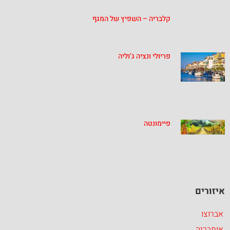
קלבריה – השפיץ של המגף
פריולי ונציה ג’וליה
פיימונטה
איזורים
אברוצו
אומבריה