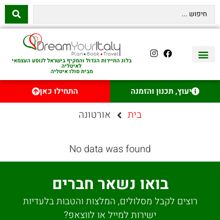
בלוג התיירות הגדול והמקיף בישראל לנוסע העצמאי
לאיטליה
מבית סולו איטליה
יצירת קשר
איטליה היהודית
טיסות לאיטליה
השכרת רכב באיטליה
לינה באיטליה
שופינג באיטליה
עם ילדים באיטליה
מסלולים מומלצים באיטליה
אוכל ויין באיטליה
סיורי יום באיטליה
נדל״ן באיטליה
יעוץ, תכנון והזמנה
התחילו כאן
בית
אורטונה
No data was found
בואו נשאר חברים
רוצים לקבל מסלולים, המלצות והטבות בלעדיות
ישירות למייל או לווצאפ?