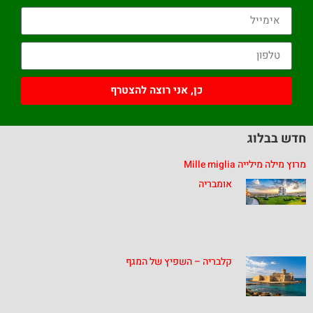
כן, אני רוצה להצטרף
חדש בבלוג
מרוץ מילה מילייה Mille miglia
אומבריה
קלבריה – השפיץ של המגף