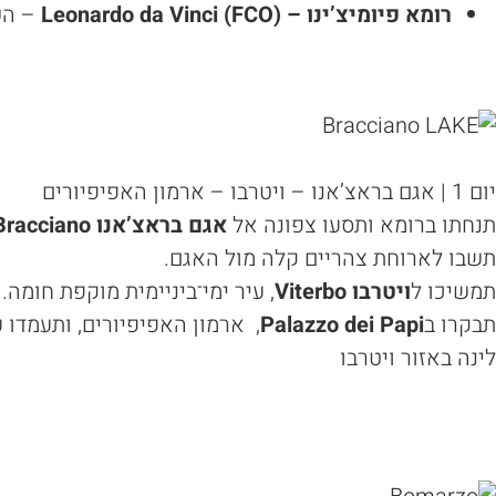
רומא פיומיצ’ינו
– Leonardo da Vinci (FCO)
– השד
יום 1 | אגם בראצ’אנו – ויטרבו – ארמון האפיפיורים
תנחתו ברומא ותסעו צפונה אל
אגם בראצ’אנו
Lago di Bracciano
תשבו לארוחת צהריים קלה מול האגם.
תמשיכו ל
ויטרבו
Viterbo
, עיר ימי־ביניימית מוקפת חומה.
תבקרו ב
Palazzo dei Papi
, ארמון האפיפיורים, ותעמדו
לינה באזור ויטרבו