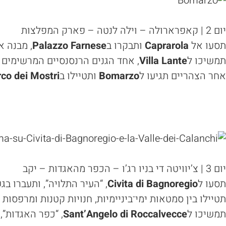
יום 2 | קאפרארולה – וילה לנטה – פארק המפלצות
תסעו אל
Caprarola
ותבקרו ב
Palazzo Farnese
, מבנה א
תמשיכו ל
Villa Lante
, אחד הגנים הרנסנסיים המרשימים 
אחר הצהריים תגיעו ל
Bomarzo
ותטיילו ב
co dei Mostri
יום 3 | צ’יוויטה די בניו רג’ו – הכפר מהאגדות – יקב
תסעו ל
Civita di Bagnoregio
, “העיר התלויה”, ותעברו ב
תטיילו בין סמטאות ימי־ביניימיות, חנויות קטנות ומרפסות נ
תמשיכו ל
Sant’Angelo di Roccalvecce
, “כפר האגדות”,