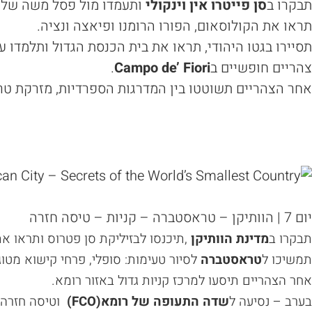
תבקרו ב
סן פייטרו אין וינקולי
ותעמדו מול פסל משה של מ
תראו את הקולוסאום, הפורו הרומנו ופיאצה ונציה.
תסיירו בגטו היהודי, תראו את בית הכנסת הגדול ותלמדו 
צהריים חופשיים ב
Campo de’ Fiori
.
אחר הצהריים תשוטטו בין המדרגות הספרדיות, מזרקת טרוו
יום 7 | הוותיקן – טראסטברה – קניות – טיסה חזרה
תבקרו ב
מדינת הוותיקן
,
תיכנסו לבזיליקת סן פטרוס ותראו את
תמשיכו ל
טראסטברה
לסיור טעימות: סופלי, פרחי קישוא מטוג
אחר הצהריים תיסעו למרכז קניות גדול באזור רומא
.
בערב – נסיעה ל
שדה התעופה של רומא
(FCO)
וטיסה חזרה