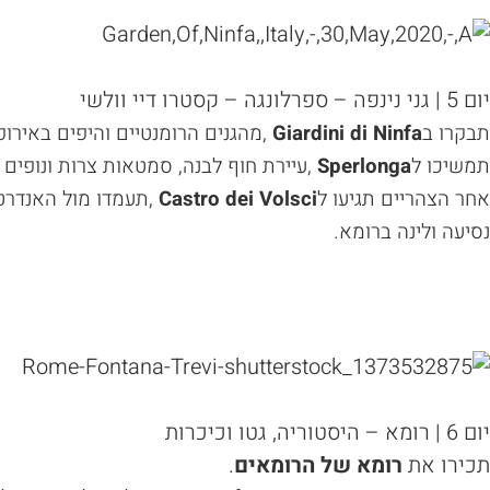
יום 5 | גני נינפה – ספרלונגה – קסטרו דיי וולשי
תבקרו ב
Giardini di Ninfa
,
מהגנים הרומנטיים והיפים באירופה
תמשיכו ל
Sperlonga
,
עיירת חוף לבנה, סמטאות צרות ונופים 
אחר הצהריים תגיעו ל
Castro dei Volsci
,
תעמדו מול האנדר
נסיעה ולינה ברומא
.
יום 6 | רומא – היסטוריה, גטו וכיכרות
תכירו את
רומא של הרומאים
.