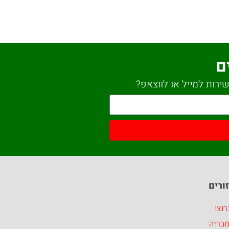
ם
ירות למייל או לווצאפ?
ורים
וצו
מבריה