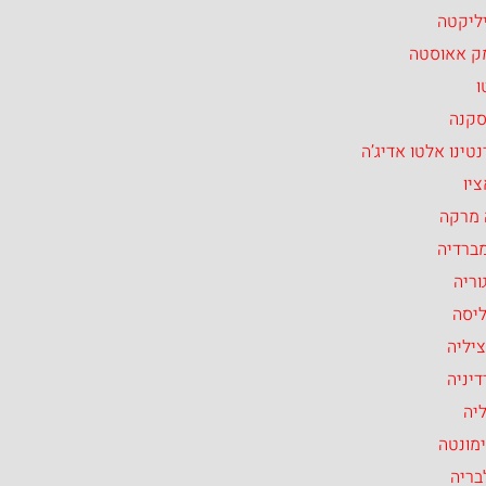
ליקטה
ק אאוסטה
ו
סקנה
טינו אלטו אדיג’ה
יו
 מרקה
ברדיה
וריה
ליסה
יליה
יניה
יה
מונטה
בריה