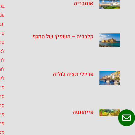
אומבריה
בזי
עמ
ונט
טו
קלבריה – השפיץ של המגף
טרנ
לאצ
לה
לומ
פריולי ונציה ג’וליה
ליג
מו
סיצ
סרד
פיימונטה
פול
פיי
קל