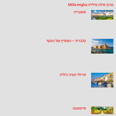
מרוץ מילה מילייה Mille miglia
אומבריה
קלבריה – השפיץ של המגף
פריולי ונציה ג’וליה
פיימונטה