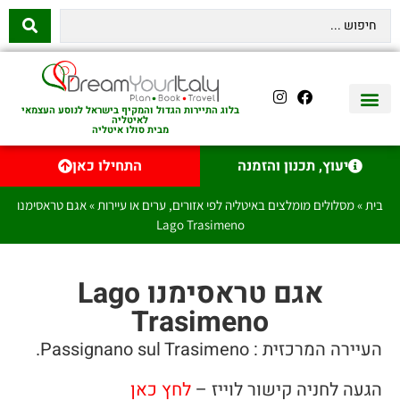
בלוג התיירות הגדול והמקיף בישראל לנוסע העצמאי
לאיטליה
מבית סולו איטליה
יצירת קשר
איטליה היהודית
טיסות לאיטליה
השכרת רכב באיטליה
לינה באיטליה
שופינג באיטליה
עם ילדים באיטליה
מסלולים מומלצים באיטליה
אוכל ויין באיטליה
סיורי יום באיטליה
נדל״ן באיטליה
יעוץ, תכנון והזמנה
התחילו כאן
בית
»
מסלולים מומלצים באיטליה לפי אזורים, ערים או עיירות
»
אגם טראסימנו
Lago Trasimeno
אגם טראסימנו Lago
Trasimeno
העיירה המרכזית : Passignano sul Trasimeno.
הגעה לחניה קישור לוייז –
לחץ כאן