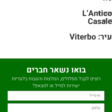
L’Antic
סעדות
Casal
ים
ר: Viterbo
בואו נשאר חברים
רוצים לקבל מסלולים, המלצות והטבות בלעדיות
ישירות למייל או לווצאפ?