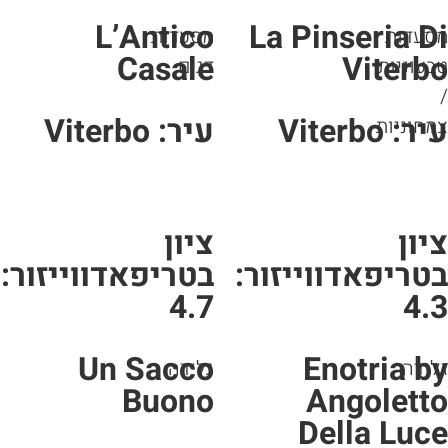
L’Antico
La Pinseria D
סעדות
מסעדות
Casale
Viterb
עוניות
דגים
ר: Viterbo
עיר: Viterbo
חוניות
יון
ציון
טריפאדווייזור:
בטריפאדווייזור:
4.7
4.
Un Sacco
Enotria b
ידה
גלידה
Buono
Angolett
Della Luc