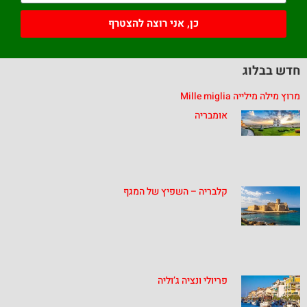
כן, אני רוצה להצטרף
חדש בבלוג
מרוץ מילה מילייה Mille miglia
אומבריה
קלבריה – השפיץ של המגף
פריולי ונציה ג’וליה