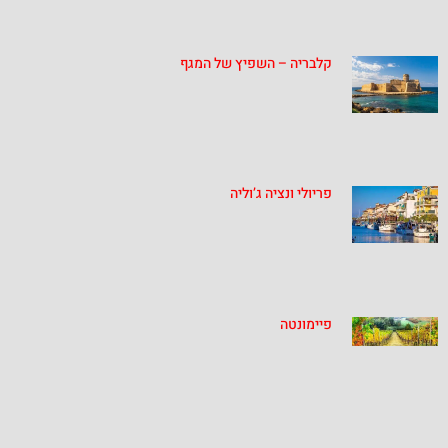
קלבריה – השפיץ של המגף
פריולי ונציה ג’וליה
פיימונטה