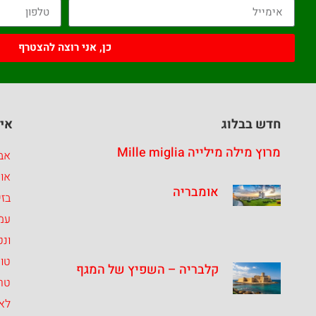
כן, אני רוצה להצטרף
חדש בבלוג
איז
מרוץ מילה מילייה Mille miglia
אבר
או
אומבריה
בזי
עמ
ונט
טו
קלבריה – השפיץ של המגף
טרנ
לאצ