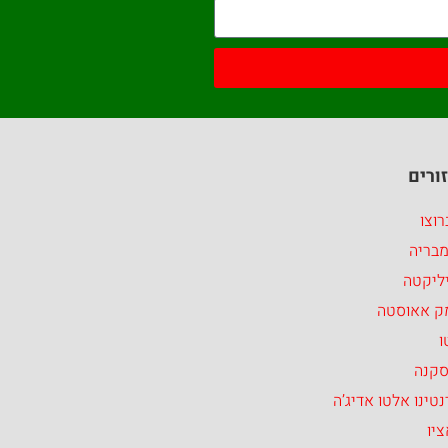
ורים
וצו
מבריה
ליקטה
ק אאוסטה
ו
סקנה
טינו אלטו אדיג’ה
יו