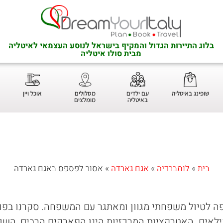
בלוג התיירות הגדול והמקיף בישראל לנוסע העצמאי לאיטליה
מבית סולו איטליה
שופינג באיטליה
עם ילדים
מסלולים
אוכל ויין
באיטליה
מומלצים
בית
»
לומברדיה
»
אגם גארדה
»
אסור לפספס באגם גארדה
ה לטיול משפחתי מגוון ומאתגר עם המשפחה. סקרנו בפ
לאים. האטרקציות המרכזיות הינן הפארקים הרבים, השונ