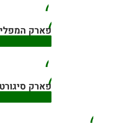
פארק המפלים מולינה ate
פארק סיגורטה co Sigurta