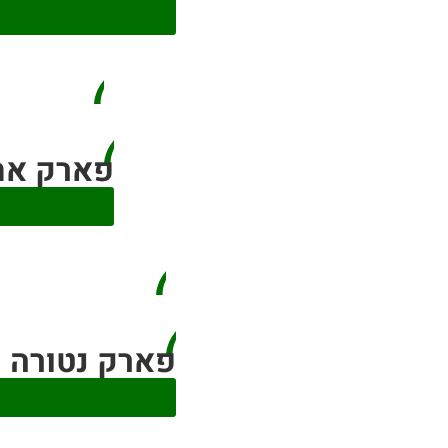
פארק אתגרי venture
פארק נטורה ויוה (ספאר