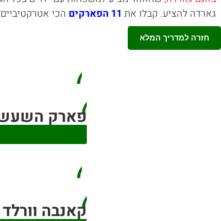
גארדה להציע. קבלו את
11 הפארקים
הכי אטרקטיביים 
חזרה למדריך המלא
פארק השעשועים ג
קאנבה וורלד – vaworld Resort