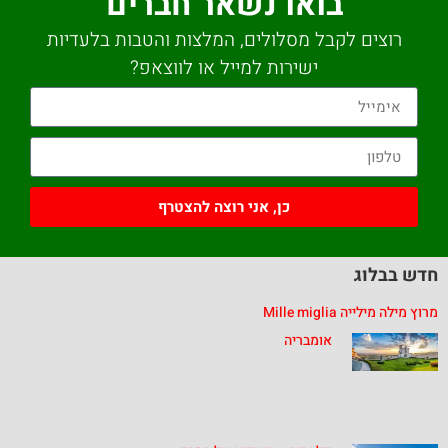
בואו נשאר חברים
רוצים לקבל מסלולים, המלצות והטבות בלעדיות
ישירות למייל או לווצאפ?
כן, אני רוצה להצטרף
חדש בבלוג
מרוץ מילה מילייה Mille miglia
אומבריה