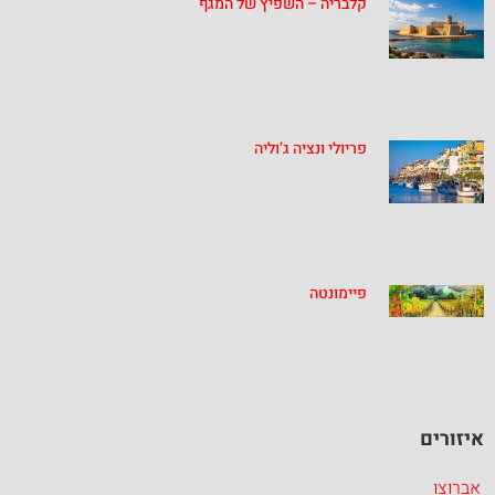
קלבריה – השפיץ של המגף
פריולי ונציה ג’וליה
פיימונטה
איזורים
אברוצו