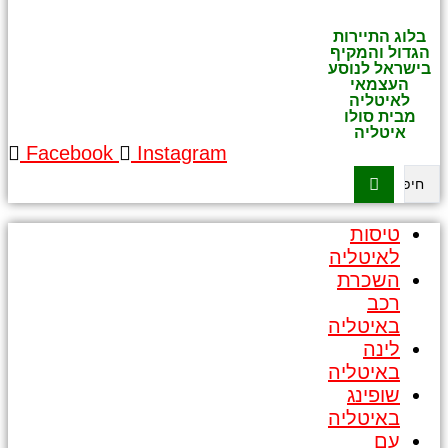
בלוג התיירות
הגדול והמקיף
בישראל לנוסע
העצמאי
לאיטליה
מבית סולו
איטליה
Facebook
Instagram
Search
...
טיסות
לאיטליה
השכרת
רכב
באיטליה
לינה
באיטליה
שופינג
באיטליה
עם