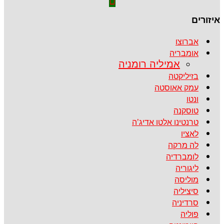
איזורים
אברוצו
אומבריה
אמיליה רומניה
בזיליקטה
עמק אאוסטה
ונטו
טוסקנה
טרנטינו אלטו אדיג’ה
לאציו
לה מרקה
לומברדיה
ליגוריה
מוליסה
סיציליה
סרדיניה
פוליה