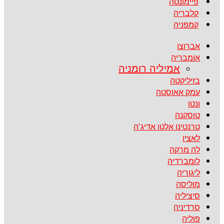
פיימונטה
קלבריה
קמפניה
אברוצו
אומבריה
אמיליה רומניה
בזיליקטה
עמק אאוסטה
ונטו
טוסקנה
טרנטינו אלטו אדיג’ה
לאציו
לה מרקה
לומברדיה
ליגוריה
מוליסה
סיציליה
סרדיניה
פוליה