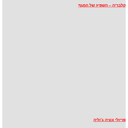
קלבריה – השפיץ של המגף
פריולי ונציה ג’וליה