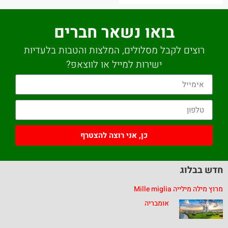
בואו נשאר חברים
רוצים לקבל מסלולים, המלצות והטבות בלעדיות
ישירות למייל או לווצאפ?
כן, אני רוצה להצטרף
בבלוג
ילייה Mille miglia
אומבריה