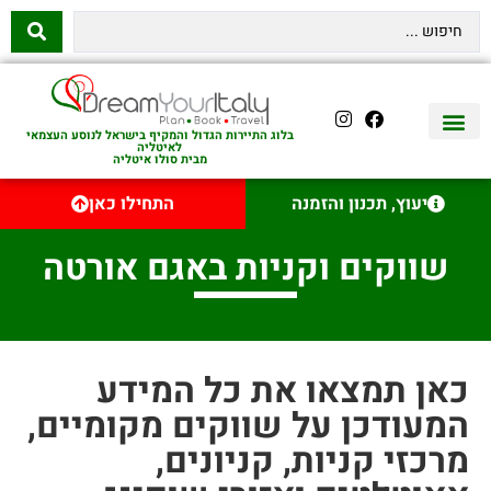
בלוג התיירות הגדול והמקיף בישראל לנוסע העצמאי
לאיטליה
מבית סולו איטליה
ת קשר
יה היהודית
ות לאיטליה
ת רכב באיטליה
ה באיטליה
נג באיטליה
לדים באיטליה
ם מומלצים באיטליה
 ויין באיטליה
י יום באיטליה
״ן באיטליה
יעוץ, תכנון והזמנה
התחילו כאן
ווקים וקניות באגם אורטה
ן תמצאו את כל המידע
עודכן על שווקים מקומיים,
כזי קניות, קניונים,