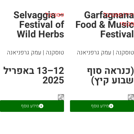
Selvaggia –
Garfagnan
יד/פסטיבל
פסטיבל
Festival of
Food & Musi
ומי
Wild Herbs
Festiva
וסקנה
|
עמק גרפניאנה
טוסקנה
|
עמק גרפניאנה
כנראה סוף
12–13 באפריל
בוע קיץ)
2025
מידע נוסף
מידע נוסף