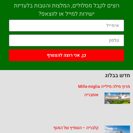
רוצים לקבל מסלולים, המלצות והטבות בלעדיות
ישירות למייל או לווצאפ?
כן, אני רוצה להצטרף
חדש בבלוג
מרוץ מילה מילייה Mille miglia
אומבריה
קלבריה – השפיץ של המגף