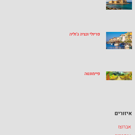
פריולי ונציה ג’וליה
פיימונטה
איזורים
אברוצו