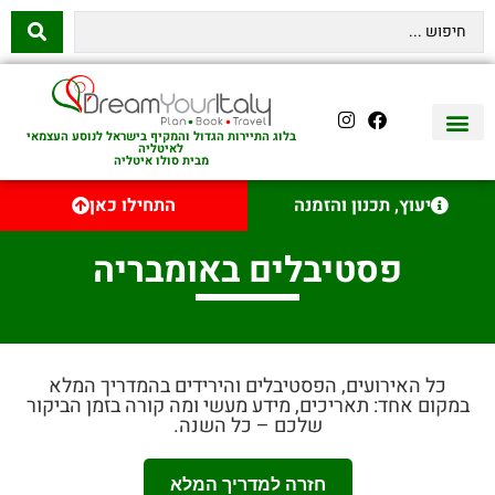
בלוג התיירות הגדול והמקיף בישראל לנוסע העצמאי
לאיטליה
מבית סולו איטליה
יצירת קשר
איטליה היהודית
טיסות לאיטליה
השכרת רכב באיטליה
לינה באיטליה
שופינג באיטליה
עם ילדים באיטליה
מסלולים מומלצים באיטליה
אוכל ויין באיטליה
סיורי יום באיטליה
נדל״ן באיטליה
יעוץ, תכנון והזמנה
התחילו כאן
פסטיבלים באומבריה
כל האירועים, הפסטיבלים והירידים בהמדריך המלא
במקום אחד: תאריכים, מידע מעשי ומה קורה בזמן הביקור
שלכם – כל השנה.
חזרה למדריך המלא