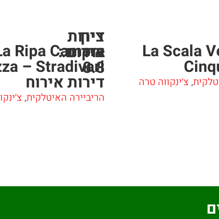
ציון
דירות
La Ripa Camere
La Scala V
אירוח
בוקינג:
za – Stradivari
Cinq
8.8
דירות אירוח
טלקית
,
צ׳ינקווה טרה
הריביירה האיטלקית
,
צ׳ינקו
ם