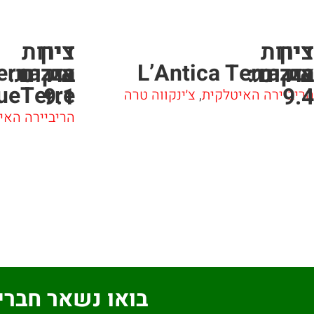
ציון
דירות
ציון
דירות
ernazza
L’Antica Terrazza
אירוח
בוקינג:
אירוח
בוקינג:
ueTerre
9.1
9.4
הריביירה האיטלקית
,
צ׳ינקווה טרה
הריביירה האי
בואו נשאר חברי