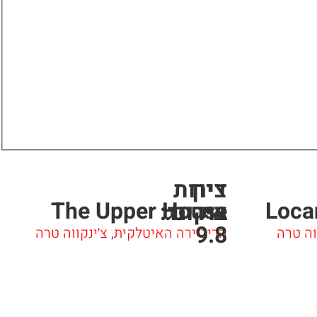
ציון
דירות
The Upper House
Loca
אירוח
בוקינג:
9.8
וה טרה
הריביירה האיטלקית
,
צ׳ינקווה טרה