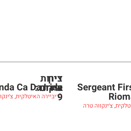
ציון
דירות
nda Ca Da Iride
Sergeant Fir
אירוח
בוקינג:
Riom
9
הריביירה האיטלקית
,
צ׳ינקו
טלקית
,
צ׳ינקווה טרה