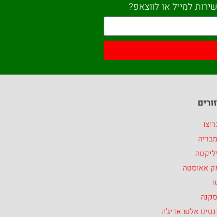
ירות למייל או לווצאפ?
ורים
וצו
מבריה
ליקטה
ק אאוסטה
ו
סקנה
טינו אלטו אדיג’ה