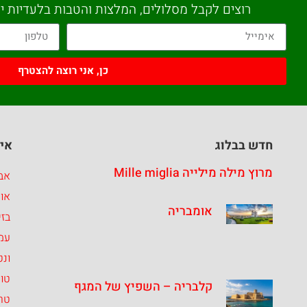
רוצים לקבל מסלולים, המלצות והטבות בלעדיות יש
כן, אני רוצה להצטרף
חדש בבלוג
איז
מרוץ מילה מילייה Mille miglia
אבר
או
אומבריה
בזי
עמ
ונט
טו
קלבריה – השפיץ של המגף
טרנ