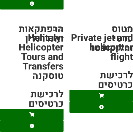
טוס
הרפתקאות
ץ
פנים
Helitaly:
Private jet an
רטי
ואנדרנלין
+
Helicopter
helicopte
הליקופטר
חוץ
Tours and
fligh
Transfers
רכישת
טוסקנה
רטיסים
לרכישת
כרטיסים