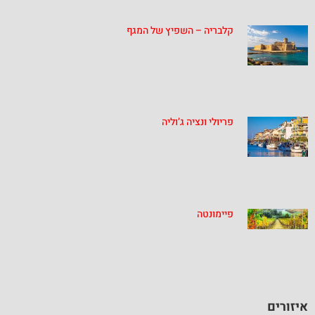
קלבריה – השפיץ של המגף
פריולי ונציה ג’וליה
פיימונטה
יזורים