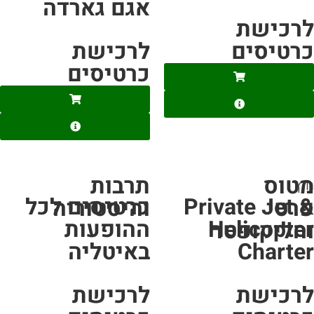
אגם גארדה
רכישת
רטיסים
לרכישת
כרטיסים
טוס
תרבות
ץ
Private Jet 
כרטיסים לכל
רטי
והיסטוריה
Helicopte
ההופעות
הליקופטר
Charte
באיטליה
רכישת
לרכישת