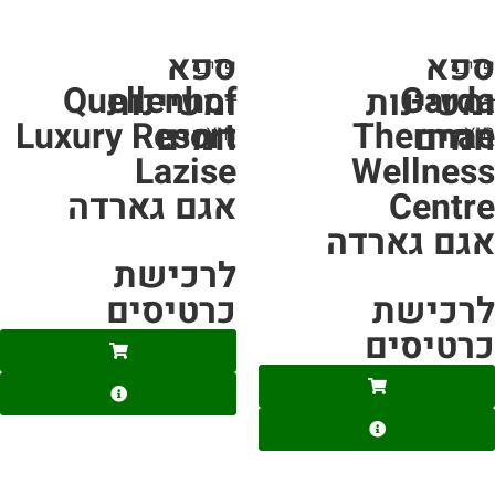
פא
ספא
ים
פנים
Quellenhof
Gard
מעיינות
ומעיינות
+
Luxury Resort
Therma
מים
חמים
ץ
חוץ
Lazise
Wellnes
Centr
אגם גארדה
גם גארדה
לרכישת
רכישת
כרטיסים
רטיסים