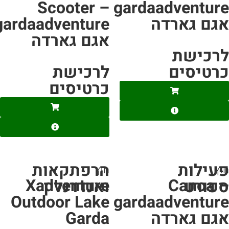
Scooter –
gardaadventur
גם גארדה
gardaadventure
אגם גארדה
רכישת
רטיסים
לרכישת
כרטיסים
עילות
הרפתקאות
ץ
חוץ
Xadventure
Canoa 
פורט
ואנדרנלין
Outdoor Lake
gardaadventur
גם גארדה
Garda