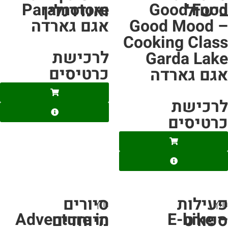
Paramotore
Good Foo
ישול
ואנדרנלין
Good Mood 
אגם גארדה
Cooking Clas
לרכישת
Garda Lak
כרטיסים
גם גארדה
רכישת
רטיסים
עילות
סיורים
ץ
חוץ
Adventure in
E-bike 
פורט
מיוחדים