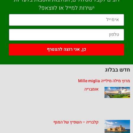
ישירות למייל או לווצאפ?
כן, אני רוצה להצטרף
חדש בבלוג
מרוץ מילה מילייה Mille miglia
אומבריה
קלבריה – השפיץ של המגף