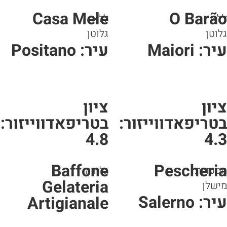
Casa Mele
O Barã
לא
ללא
וטן
גלוטן
ר: Maiori
עיר: Positano
יון
ציון
טריפאדווייזור:
בטריפאדווייזור:
4.8
4.
Baffone
Pescheri
סעדות
גלידה
Gelateria
שלן
ר: Salerno
Artigianale