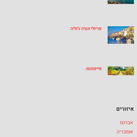
פריולי ונציה ג’וליה
פיימונטה
איזורים
אברוצו
אומבריה