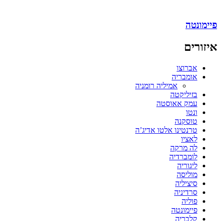
פיימונטה
איזורים
אברוצו
אומבריה
אמיליה רומניה
בזיליקטה
עמק אאוסטה
ונטו
טוסקנה
טרנטינו אלטו אדיג’ה
לאציו
לה מרקה
לומברדיה
ליגוריה
מוליסה
סיציליה
סרדיניה
פוליה
פיימונטה
קלבריה