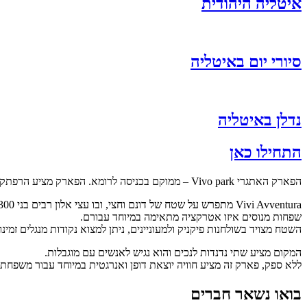
איטליה היהודית
סיורי יום באיטליה
נדלן באיטליה
התחילו כאן
הפארק האתגרי Vivo park – ממוקם בכניסה לרומא. הפארק מציע הרפתקאות בטבע המתאימות לכולם ; ילדים, בני נוער ומבוגרים וגם לאלו המנוסים יותר שכן במקום זה קיים קו הזיפ-ליין הארוך ביותר במחוז לאציו.
שפחות מנוסים איזו אטרקציה מתאימה במיוחד עבורם.
השטח מצויד בשולחנות פיקניק ולמעוניינים, ניתן למצוא נקודות מנגלים זמי
המקום מציע שתי נדנדות לנכים והוא נגיש לאנשים עם מוגבלות.
ללא ספק, פארק זה מציע חוויה יוצאת דופן ואנרגטית במיוחד עבור משפחת
בואו נשאר חברים