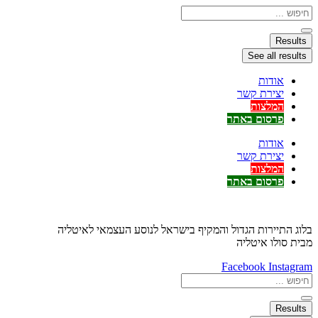
דלג
Search
...
לתוכן
Results
See all results
אודות
יצירת קשר
המלצות
פרסום באתר
אודות
יצירת קשר
המלצות
פרסום באתר
בלוג התיירות הגדול והמקיף בישראל לנוסע העצמאי לאיטליה
מבית סולו איטליה
Facebook
Instagram
Search
...
Results