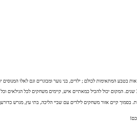
Vivi Avventura מתפרש על שטח של דונם וחצי, ובו עצי אלון רבים בני 300 שנים. המקום יכול להכיל כמאתיים איש,
נות. בסמוך קיים אזור משחקים לילדים עם שביי הליכה, בתי עץ, מגרש כדורע
כם!