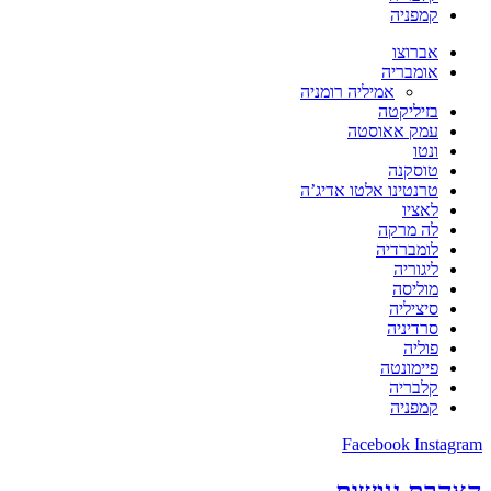
קמפניה
אברוצו
אומבריה
אמיליה רומניה
בזיליקטה
עמק אאוסטה
ונטו
טוסקנה
טרנטינו אלטו אדיג’ה
לאציו
לה מרקה
לומברדיה
ליגוריה
מוליסה
סיציליה
סרדיניה
פוליה
פיימונטה
קלבריה
קמפניה
Facebook
Instagram
הצהרת נגישות