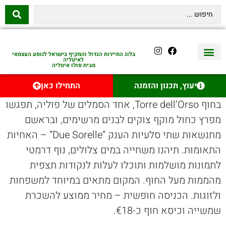
בלוג התיירות הגדול והמקיף בישראל לנוסע העצמאי
לאיטליה
מבית סולו איטליה
יצירת קשר
איטליה היהודית
טיסות לאיטליה
השכרת רכב באיטליה
לינה באיטליה
שופינג באיטליה
עם ילדים באיטליה
מסלולים מומלצים באיטליה
אוכל ויין באיטליה
סיורי יום באיטליה
נדל״ן באיטליה
יעוץ, תכנון והזמנה
התחילו כאן
בחוף Torre dell’Orso, אחד הסמלים של פוליה, תפגשו
מפרץ כחול מוקף צוקים לבנים מרשימים, ובראשם
מתנשאות שתי סלעיות הענק “Due Sorelle” – האחיות
התאומות. תיהנו משחייה במים צלולים, נוף דרמטי
לתמונות מושלמות ותוכלו לעלות לנקודות תצפית
מהממות מעל החוף. המקום מתאים במיוחד למשפחות
ולזוגות. הכניסה חופשית – מחיר ממוצע להשכרת
שמשייה וכיסא חוף כ-€18.