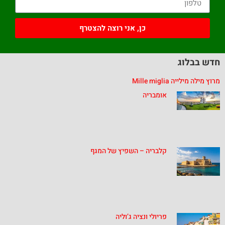
כן, אני רוצה להצטרף
חדש בבלוג
מרוץ מילה מילייה Mille miglia
אומבריה
קלבריה – השפיץ של המגף
פריולי ונציה ג’וליה