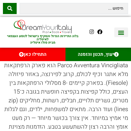
בלוג התיירות הגדול והמקיף בישראל לנוסע העצמאי
לאיטליה
מבית סולו איטליה
יצירת קשר
איטליה היהודית
טיסות לאיטליה
השכרת רכב באיטליה
לינה באיטליה
שופינג באיטליה
עם ילדים באיטליה
מסלולים מומלצים באיטליה
אוכל ויין באיטליה
סיורי יום באיטליה
נדל״ן באיטליה
יעוץ, תכנון והזמנה
התחילו כאן
Parco Avventura Vincigliata הוא פארק הרפתקאות
מלא אתגר וכיף לכולם, קרוב לפירנצה, באזור פיזולה
(Fiesole). בפארק קיימים -8 מסלולי הרפתקאות בין
העצים, כולל קפיצות בקפיצה חופשית בגובה כ־15
מטרים, גשרים תלויים, חבלים, רשתות, מחליקים (zip
lines) ועוד הרבה. מתאים למשפחות, ילדים, וגם לגלות
מי אמיץ במיוחד. אין צורך בכושר מיוחד — רק מעט
אומץ והרבה רצון להשתעשע בטבע. הזדמנות מצוינת