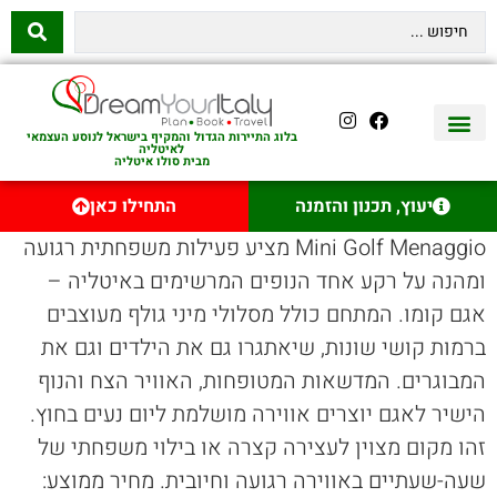
בלוג התיירות הגדול והמקיף בישראל לנוסע העצמאי
לאיטליה
מבית סולו איטליה
יצירת קשר
איטליה היהודית
טיסות לאיטליה
השכרת רכב באיטליה
לינה באיטליה
שופינג באיטליה
עם ילדים באיטליה
מסלולים מומלצים באיטליה
אוכל ויין באיטליה
סיורי יום באיטליה
נדל״ן באיטליה
יעוץ, תכנון והזמנה
התחילו כאן
Mini Golf Menaggio מציע פעילות משפחתית רגועה
ומהנה על רקע אחד הנופים המרשימים באיטליה –
אגם קומו. המתחם כולל מסלולי מיני גולף מעוצבים
ברמות קושי שונות, שיאתגרו גם את הילדים וגם את
המבוגרים. המדשאות המטופחות, האוויר הצח והנוף
הישיר לאגם יוצרים אווירה מושלמת ליום נעים בחוץ.
זהו מקום מצוין לעצירה קצרה או בילוי משפחתי של
שעה-שעתיים באווירה רגועה וחיובית. מחיר ממוצע: