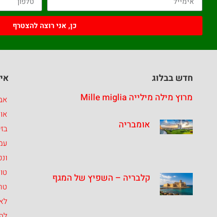
כן, אני רוצה להצטרף
חדש בבלוג
איז
מרוץ מילה מילייה Mille miglia
אבר
או
אומבריה
בזי
עמ
ונט
טו
קלבריה – השפיץ של המגף
טרנ
לאצ
לה