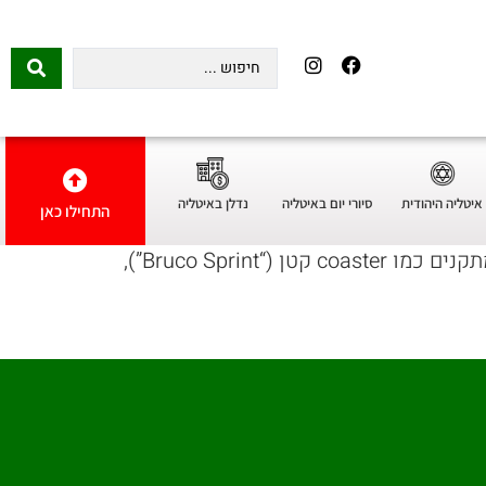
סיורי יום באיטליה
איטליה היהודית
נדלן באיטליה
התחילו כאן
פארק משחקים מקורה וייחודי המתאים לילדים בגיל 1–9, ונהדר גם בימים גשומים. פארק צבעוני עם מתקנים כמו coaster קטן (“Bruco Sprint”),