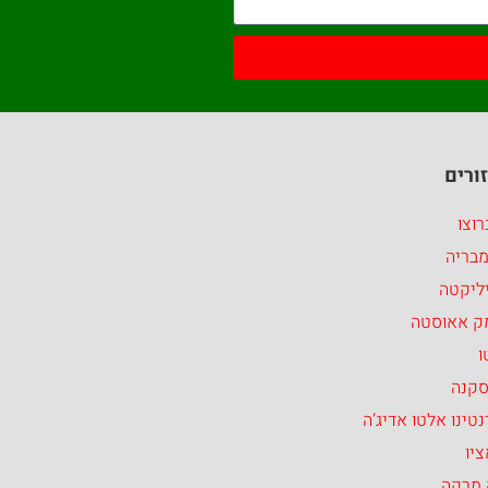
ורים
וצו
מבריה
ליקטה
ק אאוסטה
ו
סקנה
טינו אלטו אדיג’ה
יו
 מרקה